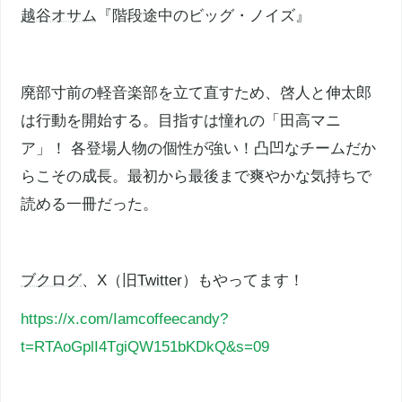
越谷オサム
『階段途中のビッグ・ノイズ』
廃部寸前の軽音楽部を立て直すため、啓人と伸太郎
は行動を開始する。目指すは憧れの「田高マニ
ア」！ 各登場人物の個性が強い！凸凹なチームだか
らこその成長。最初から最後まで爽やかな気持ちで
読める一冊だった。
ブクログ
、X（旧
Twitter
）もやってます！
https://x.com/Iamcoffeecandy?
t=RTAoGplI4TgiQW151bKDkQ&s=09